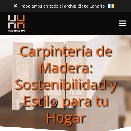
Trabajamos en todo el archipiélago Canario
Carpintería de
Madera:
Sostenibilidad y
Estilo para tu
Hogar